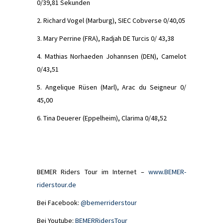
0/39,81 Sekunden
2. Richard Vogel (Marburg), SIEC Cobverse 0/40,05
3. Mary Perrine (FRA), Radjah DE Turcis 0/ 43,38
4. Mathias Norhaeden Johannsen (DEN), Camelot
0/43,51
5. Angelique Rüsen (Marl), Arac du Seigneur 0/
45,00
6. Tina Deuerer (Eppelheim), Clarima 0/48,52
BEMER Riders Tour im Internet –
www.BEMER-
riderstour.de
Bei Facebook:
@bemerriderstour
Bei Youtube:
BEMERRidersTour