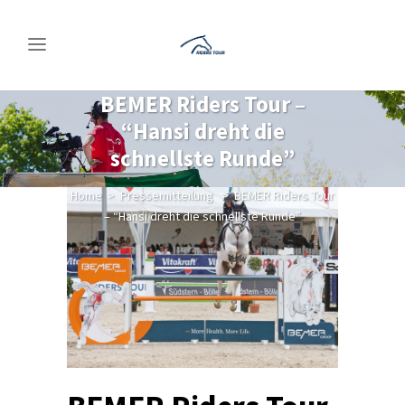
BEMER Riders Tour –
“Hansi dreht die
schnellste Runde”
Home
>
Pressemitteilung
>
BEMER Riders Tour
– “Hansi dreht die schnellste Runde”