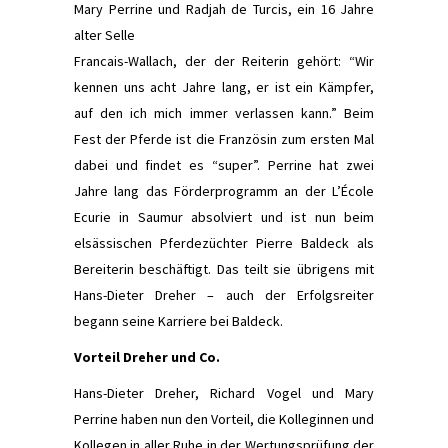
Mary Perrine und Radjah de Turcis, ein 16 Jahre
alter Selle
Francais-Wallach, der der Reiterin gehört: “Wir
kennen uns acht Jahre lang, er ist ein Kämpfer,
auf den ich mich immer verlassen kann.” Beim
Fest der Pferde ist die Französin zum ersten Mal
dabei und ﬁndet es “super”. Perrine hat zwei
Jahre lang das Förderprogramm an der L’École
Ecurie in Saumur absolviert und ist nun beim
elsässischen Pferdezüchter Pierre Baldeck als
Bereiterin beschäftigt. Das teilt sie übrigens mit
Hans-Dieter Dreher – auch der Erfolgsreiter
begann seine Karriere bei Baldeck.
Vorteil Dreher und Co.
Hans-Dieter Dreher, Richard Vogel und Mary
Perrine haben nun den Vorteil, die Kolleginnen und
Kollegen in aller Ruhe in der Wertungsprüfung der