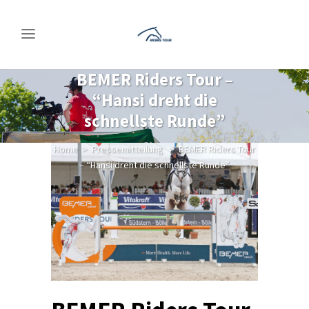
BEMER Riders Tour –
“Hansi dreht die
schnellste Runde”
Home
>
Pressemitteilung
>
BEMER Riders Tour
– “Hansi dreht die schnellste Runde”