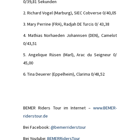
0/39,81 Sekunden
2. Richard Vogel (Marburg), SIEC Cobverse 0/40,05
3. Mary Perrine (FRA), Radjah DE Turcis 0/ 43,38
4. Mathias Norhaeden Johannsen (DEN), Camelot
0/43,51
5. Angelique Rüsen (Marl), Arac du Seigneur 0/
45,00
6. Tina Deuerer (Eppelheim), Clarima 0/48,52
BEMER Riders Tour im Internet –
www.BEMER-
riderstour.de
Bei Facebook:
@bemerriderstour
Bei Youtube:
BEMERRidersTour