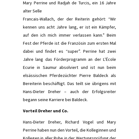
Mary Perrine und Radjah de Turcis, ein 16 Jahre
alter Selle
Francais-Wallach, der der Reiterin gehört: “Wir
kennen uns acht Jahre lang, er ist ein Kämpfer,
auf den ich mich immer verlassen kann.” Beim
Fest der Pferde ist die Französin zum ersten Mal
dabei und ﬁndet es “super”. Perrine hat zwei
Jahre lang das Förderprogramm an der L’École
Ecurie in Saumur absolviert und ist nun beim
elsässischen Pferdezüchter Pierre Baldeck als
Bereiterin beschäftigt. Das teilt sie übrigens mit
Hans-Dieter Dreher – auch der Erfolgsreiter
begann seine Karriere bei Baldeck.
Vorteil Dreher und Co.
Hans-Dieter Dreher, Richard Vogel und Mary
Perrine haben nun den Vorteil, die Kolleginnen und
Kollegen in aller Ruhe in der Wertungsprüfung der