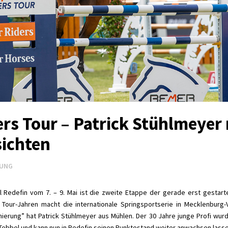
s Tour – Patrick Stühlmeyer 
sichten
LUNG
l Redefin vom 7. – 9. Mai ist die zweite Etappe der gerade erst gestar
 Tour-Jahren macht die internationale Springsportserie in Mecklenburg
ierung” hat Patrick Stühlmeyer aus Mühlen. Der 30 Jahre junge Profi wur
e Tebbel und kann nun in Redefin seinen Punktestand weiter anwachsen lasse