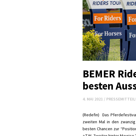
BEMER Rider
besten Aus
4. MAI 2021
/
PRESSEMITTEI
(Redefin) Das Pferdefestiva
zweiten Mal in den zwanzig
besten Chancen zur “Position
a.T.W. Zweiter hinter Mauric