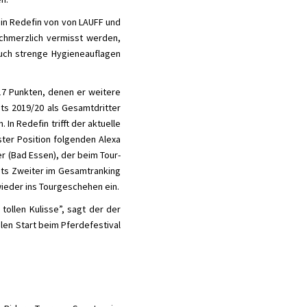
 in Redefin von von LAUFF und
chmerzlich vermisst werden,
uch strenge Hygieneauflagen
17 Punkten, denen er weitere
its 2019/20 als Gesamtdritter
n Redefin trifft der aktuelle
hster Position folgenden Alexa
 (Bad Essen), der beim Tour-
its Zweiter im Gesamtranking
wieder ins Tourgeschehen ein.
 tollen Kulisse”, sagt der der
alen Start beim Pferdefestival