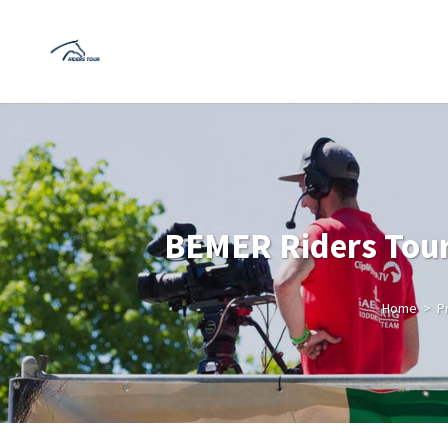
BEMER Riders Tour
Home
>
P