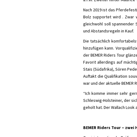
Nach 2019 ist das Pferdefest
Bolz supportet wird . Zwar
gleichwohl soll spannender
und Abstandsregeln in Kauf.
Die tatsächlich komfortabel
hinzufügen kann. Vorqualifiz
der BEMER Riders Tour glänze
Favorit allerdings auf mächti
Stais (Südafrika), Sören Pe
Auftakt die Qualifikation s
war und der aktuelle BEMER R
“Ich komme immer sehr gern hi
Schleswig-Holsteiner, der sic
geholt hat. Der Wallach Look 
BEMER Riders Tour – zwei