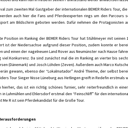
ival zum zweiten Mal Gastgeber der internationalen BEMER Riders Tour, die
 werden auch hier die Fans und Pferdeexperten rings um den Parcours s
 Sport am Bildschirm geboten werden. Dafür nehmen die Protagonisten a
ste Position im Ranking der BEMER Riders Tour hat Stühlmeyer mit seinen 
iert ist der Niedersachse aufgrund dieser Position, zudem konnte er bere
n und einen der nagelneuen Land Rover aus Neumünster nach Hause fahren. I
g viel Konkurrenz. Da sind zunächst mal die im Ranking an vierter bis sec
dersen (Dänemark) und Josch Löhden (Zeven). Außerdem auch Marco Kutscher
ouverän gewann, ebenso der “Lokalmatador” André Thieme, der selbst bere
iders Tour Sieger Nisse Lüneburg aus Hetlingen greift in Redefin erstmals 
erher, das ist ein richtig schönes Turnier, sehr reiterfreundlich in einer
h in Luhmühlen und Ehlersdorf erstmal den “Feinschliff” für den internation
at Me R ist sein Pferdekandidat für die Große Tour.
 Herausforderungen