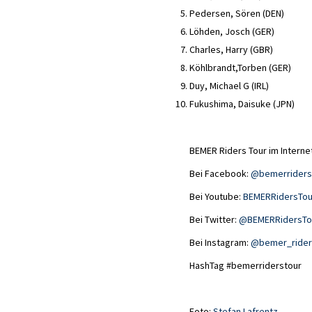
Pedersen, Sören (DEN)
Löhden, Josch (GER)
Charles, Harry (GBR)
Köhlbrandt,Torben (GER)
Duy, Michael G (IRL)
Fukushima, Daisuke (JPN)
BEMER Riders Tour im Interne
Bei Facebook:
@bemerriders
Bei Youtube:
BEMERRidersTou
Bei Twitter:
@BEMERRidersTo
Bei Instagram:
@bemer_rider
HashTag #bemerriderstour
Foto:
Stefan Lafrentz