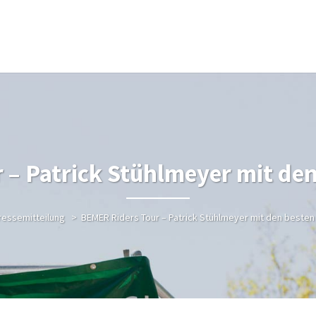
 – Patrick Stühlmeyer mit den
ressemitteilung
>
BEMER Riders Tour – Patrick Stühlmeyer mit den besten