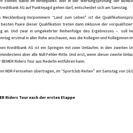
gen stehen dabei im Mittelpunkt: Wer in der Wertungsprüfung der BEME
Kreditbank AG auf Punktejagd gehen darf, entscheidet sich am Samstag.
Mecklenburg-Vorpommern “Land zum Leben” ist die Qualifikationsprüf
besten Paare dieser Qualifikation treten dann inklusive der vorqualifizier
g an. Und zwar in umgekehrter Reihenfolge des Ergebnisses – soll h
onntag erstmal in aller Ruhe anschauen, was die Kollegen und Kolleginnen im
hen Kreditbank AG ist ein Springen mit zwei Umläufen. In den zweiten 
indestens aber alle Null-Fehler-Ritte. Und erst, wenn dieser zweite Umlau
r BEMER Riders Tour aus Redefin entführen kann.
 im NDR-Fernsehen übertragen, im “Sportclub Reiten” am Samstag von 16.0
ER Riders Tour nach der ersten Etappe