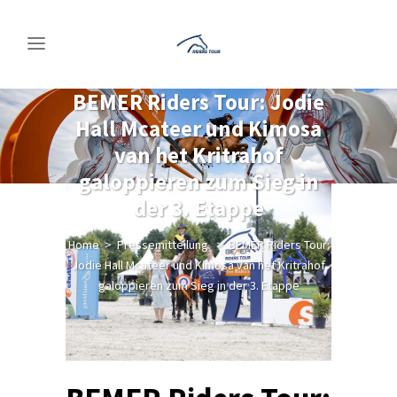
BEMER Riders Tour: Jodie
Hall Mcateer und Kimosa
van het Kritrahof
galoppieren zum Sieg in
der 3. Etappe
Home
>
Pressemitteilung
>
BEMER Riders Tour:
Jodie Hall Mcateer und Kimosa van het Kritrahof
galoppieren zum Sieg in der 3. Etappe