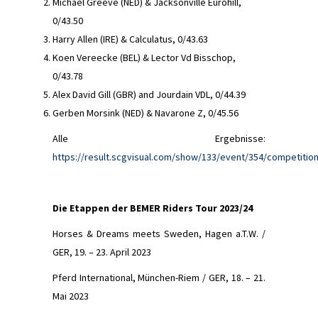
Michael Greeve (NED) & Jacksonville Eurohill,
0/43.50
Harry Allen (IRE) & Calculatus, 0/43.63
Koen Vereecke (BEL) & Lector Vd Bisschop,
0/43.78
Alex David Gill (GBR) and Jourdain VDL, 0/44.39
Gerben Morsink (NED) & Navarone Z, 0/45.56
Alle Ergebnisse:
https://result.scgvisual.com/show/133/event/354/competition
Die Etappen der BEMER Riders Tour 2023/24
Horses & Dreams meets Sweden, Hagen a.T.W. /
GER, 19. – 23. April 2023
Pferd International, München-Riem / GER, 18. – 21.
Mai 2023